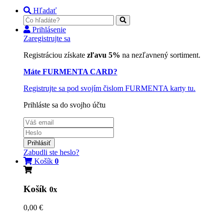
Hľadať
Prihlásenie
Zaregistrujte sa
Registráciou získate
zľavu 5%
na nezľavnený sortiment.
Máte FURMENTA CARD?
Registrujte sa pod svojím čislom FURMENTA karty tu.
Prihláste sa do svojho účtu
Prihlásiť
Zabudli ste heslo?
Košík
0
Košík
0x
0,00 €