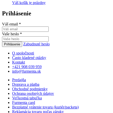
Váš košík je prázdny
Prihlásenie
Váš email
*
Vaše heslo
*
Zabudnuté heslo
Prihlásenie
O spoločnosti
Často kladené otázky
Kontakt
+421 908 039 959
info@furmenta.sk
Predajňa
Doprava a platba
Obchodné podmienky
Ochrana osobných údajov
Veľkostná tabuľka
Furmenta card
Bezplatné vrátenie tovaru (kuriér/packeta)
Reklamácia tovaru počas záruky