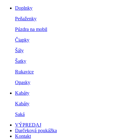
Doplnky
Peňaženky
Púzdra na mobil
Čiapky
Šály
Šatky
Rukavice
Opasky
Kabáty
Kabáty
Saká
VÝPREDAJ
Darčeková poukážka
Kontakt