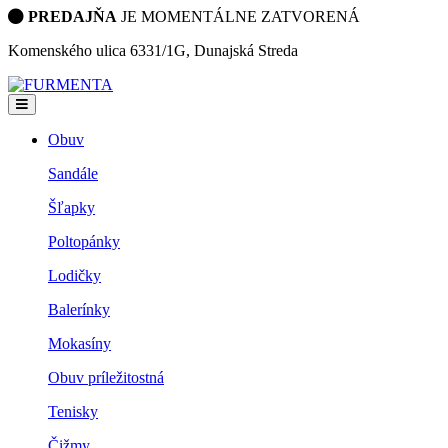
PREDAJŇA
JE MOMENTÁLNE ZATVORENÁ
Komenského ulica 6331/1G, Dunajská Streda
Obuv
Sandále
Šľapky
Poltopánky
Lodičky
Balerínky
Mokasíny
Obuv príležitostná
Tenisky
Čižmy