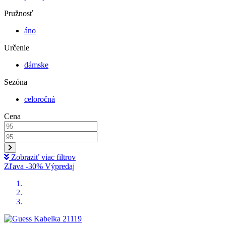
Pružnosť
áno
Určenie
dámske
Sezóna
celoročná
Cena
Zobraziť viac filtrov
Zľava -30%
Výpredaj