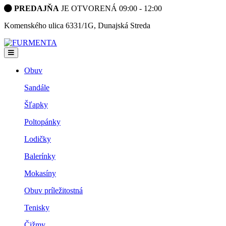
PREDAJŇA
JE OTVORENÁ 09:00 - 12:00
Komenského ulica 6331/1G, Dunajská Streda
Obuv
Sandále
Šľapky
Poltopánky
Lodičky
Balerínky
Mokasíny
Obuv príležitostná
Tenisky
Čižmy