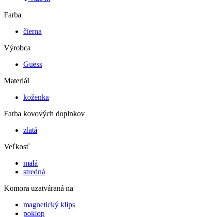
Farba
čierna
Výrobca
Guess
Materiál
koženka
Farba kovových doplnkov
zlatá
Veľkosť
malá
stredná
Komora uzatváraná na
magnetický klips
poklop