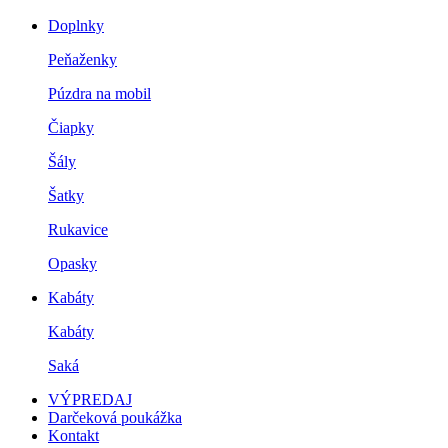
Doplnky
Peňaženky
Púzdra na mobil
Čiapky
Šály
Šatky
Rukavice
Opasky
Kabáty
Kabáty
Saká
VÝPREDAJ
Darčeková poukážka
Kontakt