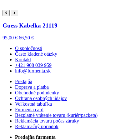
Guess Kabelka 21119
95,00 €
66,50 €
O spoločnosti
Často kladené otázky
Kontakt
+421 908 039 959
info@furmenta.sk
Predajňa
Doprava a platba
Obchodné podmienky
Ochrana osobných údajov
Veľkostná tabuľka
Furmenta card
Bezplatné vrátenie tovaru (kuriér/packeta)
Reklamácia tovaru počas záruky
Reklamačný poriadok
Predajňa furmenta