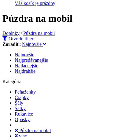
Váš košík je prázdny
Púzdra na mobil
Doplnky
/
Púzdra na mobil
Otvoriť filter
Zoradiť:
Najnovšie
Najnovšie
Najpredávanejšie
Najlacnejšie
Najdrahšie
Kategória
Peňaženky
Čiapky
Šály
Šatky
Rukavice
Opasky
Púzdra na mobil
viac ...