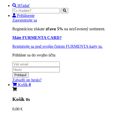
Hľadať
Prihlásenie
Zaregistrujte sa
Registráciou získate
zľavu 5%
na nezľavnený sortiment.
Máte FURMENTA CARD?
Registrujte sa pod svojím čislom FURMENTA karty tu.
Prihláste sa do svojho účtu
Prihlásiť
Zabudli ste heslo?
Košík
0
Košík
0x
0,00 €