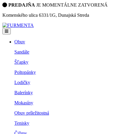
PREDAJŇA
JE MOMENTÁLNE ZATVORENÁ
Komenského ulica 6331/1G, Dunajská Streda
Obuv
Sandále
Šľapky
Poltopánky
Lodičky
Balerínky
Mokasíny
Obuv príležitostná
Tenisky
Čižmy