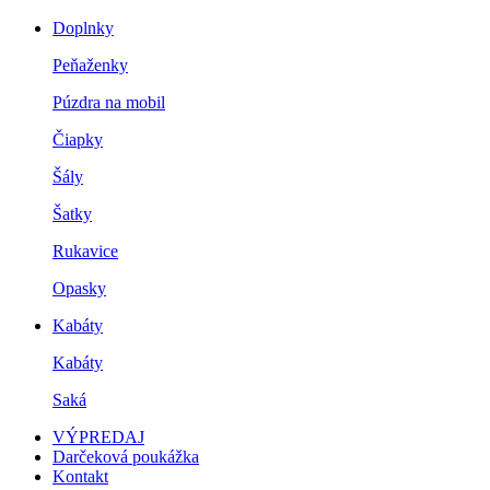
Doplnky
Peňaženky
Púzdra na mobil
Čiapky
Šály
Šatky
Rukavice
Opasky
Kabáty
Kabáty
Saká
VÝPREDAJ
Darčeková poukážka
Kontakt