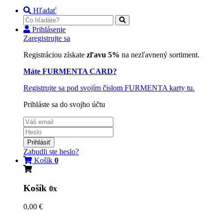
Hľadať
Prihlásenie
Zaregistrujte sa
Registráciou získate
zľavu 5%
na nezľavnený sortiment.
Máte FURMENTA CARD?
Registrujte sa pod svojím čislom FURMENTA karty tu.
Prihláste sa do svojho účtu
Prihlásiť
Zabudli ste heslo?
Košík
0
Košík
0x
0,00 €