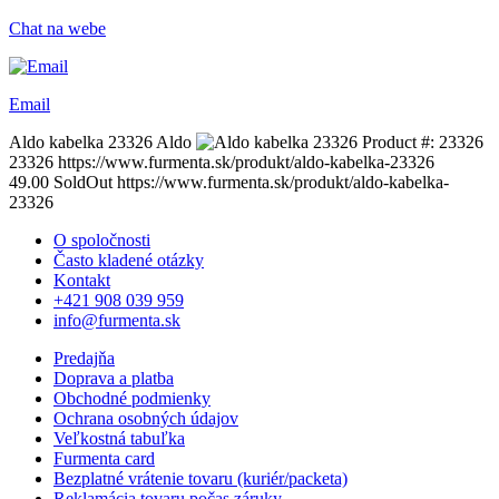
Chat na webe
Email
Aldo kabelka 23326
Aldo
Product #:
23326
23326
https://www.furmenta.sk/produkt/aldo-kabelka-23326
49.00
SoldOut
https://www.furmenta.sk/produkt/aldo-kabelka-
23326
O spoločnosti
Často kladené otázky
Kontakt
+421 908 039 959
info@furmenta.sk
Predajňa
Doprava a platba
Obchodné podmienky
Ochrana osobných údajov
Veľkostná tabuľka
Furmenta card
Bezplatné vrátenie tovaru (kuriér/packeta)
Reklamácia tovaru počas záruky