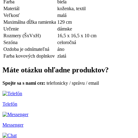
Farba
biela
Materiál
koženka, textil
Veľkosť
malá
Maximálna dĺžka ramienka
129 cm
Určenie
dámske
Rozmery (ŠxVxH)
16,5 x 16,5 x 10 cm
Sezóna
celoročná
Ozdoba je odnímateľná
áno
Farba kovových doplnkov
zlatá
Máte otázku ohľadne produktov?
Spojte sa s nami cez:
telefonicky
/
správu
/
email
Telefón
Messenger