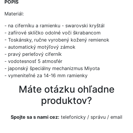
POPIS
Materiál:
- na ciferníku a ramienku - swarovski kryštál
- zafírové sklíčko odolné voči škrabancom
- Toskánsky, ručne vyrobený kožený remienok
- automatický motýľový zámok
- pravý perleťový ciferník
- vodotesnosť 5 atmosfér
- japonský špeciálny mechanizmus Miyota
- vymeniteľné za 14-16 mm ramienky
Máte otázku ohľadne
produktov?
Spojte sa s nami cez:
telefonicky
/
správu
/
email