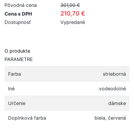
Pôvodná cena
301,00 €
210,70 €
Cena s DPH
Dostupnosť
Vypredané
O produkte
PARAMETRE
Farba
strieborná
Iné
vodeodolné
Určenie
dámske
Doplnková farba
biela, červená