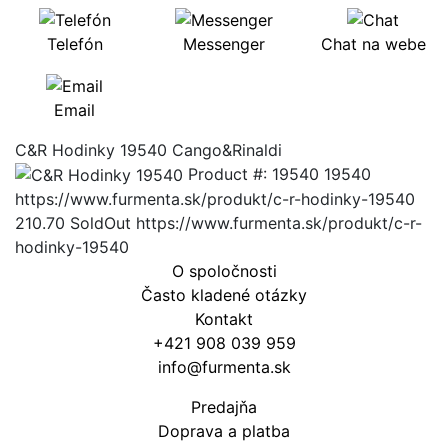
Telefón
Messenger
Chat na webe
Email
C&R Hodinky 19540
Cango&Rinaldi
Product #:
19540
19540
https://www.furmenta.sk/produkt/c-r-hodinky-19540
210.70
SoldOut
https://www.furmenta.sk/produkt/c-r-
hodinky-19540
O spoločnosti
Často kladené otázky
Kontakt
+421 908 039 959
info@furmenta.sk
Predajňa
Doprava a platba