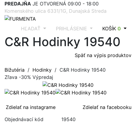
PREDAJŇA
JE OTVORENÁ 09:00 - 18:00
Komenského ulica 6331/1G, Dunajská Streda
HĽADAŤ
PRIHLÁSENIE
KOŠÍK
0
C&R Hodinky 19540
Späť na výpis produktov
Bižutéria
/
Hodinky
/ C&R Hodinky 19540
Zľava -30%
Výpredaj
Zdielať na instagrame
Zdielať na facebooku
Objednávací kód
19540