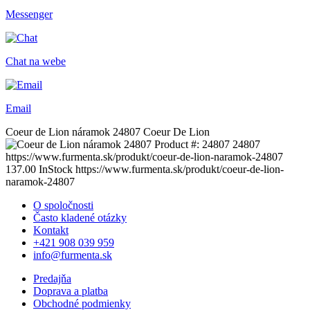
Messenger
Chat na webe
Email
Coeur de Lion náramok 24807
Coeur De Lion
Product #:
24807
24807
https://www.furmenta.sk/produkt/coeur-de-lion-naramok-24807
137.00
InStock
https://www.furmenta.sk/produkt/coeur-de-lion-
naramok-24807
O spoločnosti
Často kladené otázky
Kontakt
+421 908 039 959
info@furmenta.sk
Predajňa
Doprava a platba
Obchodné podmienky