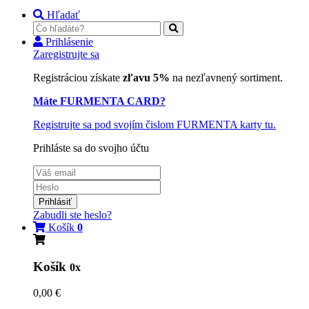
Hľadať
Prihlásenie
Zaregistrujte sa
Registráciou získate
zľavu 5%
na nezľavnený sortiment.
Máte FURMENTA CARD?
Registrujte sa pod svojím čislom FURMENTA karty tu.
Prihláste sa do svojho účtu
Prihlásiť
Zabudli ste heslo?
Košík
0
Košík
0x
0,00 €