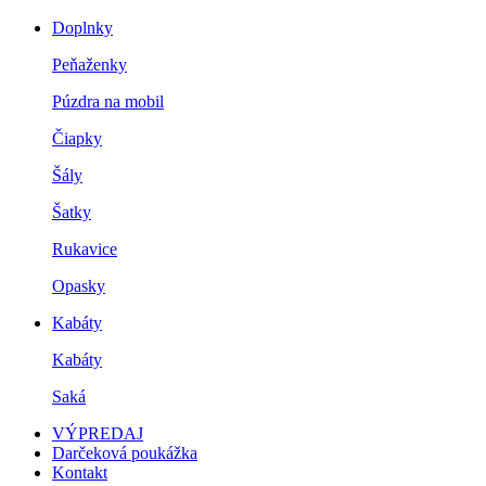
Doplnky
Peňaženky
Púzdra na mobil
Čiapky
Šály
Šatky
Rukavice
Opasky
Kabáty
Kabáty
Saká
VÝPREDAJ
Darčeková poukážka
Kontakt