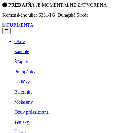
PREDAJŇA
JE MOMENTÁLNE ZATVORENÁ
Komenského ulica 6331/1G, Dunajská Streda
Obuv
Sandále
Šľapky
Poltopánky
Lodičky
Balerínky
Mokasíny
Obuv príležitostná
Tenisky
Čižmy