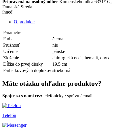
Pripravená na osobný odber
Komenského ulica 6331/1G,
Dunajská Streda
ihneď
O produkte
Parametre
Farba
čierna
Pružnosť
nie
Určenie
pánske
Zloženie
chirurgická oceľ, hematit, onyx
Dĺžka do prvej dierky
19,5 cm
Farba kovových doplnkov
strieborná
Máte otázku ohľadne produktov?
Spojte sa s nami cez:
telefonicky
/
správu
/
email
Telefón