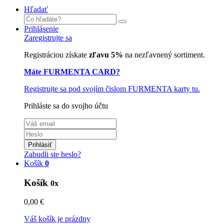
Hľadať
Prihlásenie
Zaregistrujte sa
Registráciou získate
zľavu 5%
na nezľavnený sortiment.
Máte FURMENTA CARD?
Registrujte sa pod svojím čislom FURMENTA karty tu.
Prihláste sa do svojho účtu
Prihlásiť
Zabudli ste heslo?
Košík
0
Košík
0x
0,00 €
Váš košík je prázdny