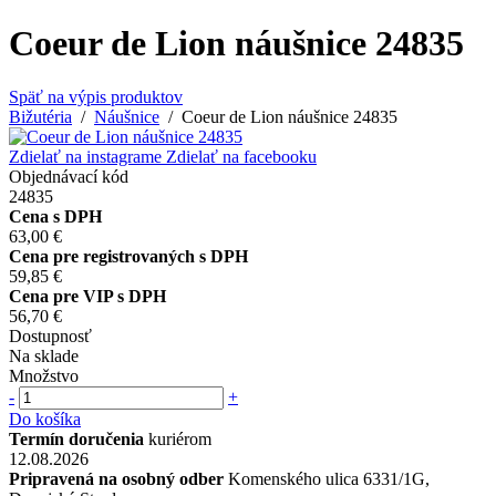
Coeur de Lion náušnice 24835
Späť na výpis produktov
Bižutéria
/
Náušnice
/ Coeur de Lion náušnice 24835
Zdielať na instagrame
Zdielať na facebooku
Objednávací kód
24835
Cena s DPH
63,00 €
Cena pre registrovaných s DPH
59,85 €
Cena pre VIP s DPH
56,70 €
Dostupnosť
Na sklade
Množstvo
-
+
Do košíka
Termín doručenia
kuriérom
12.08.2026
Pripravená na osobný odber
Komenského ulica 6331/1G,