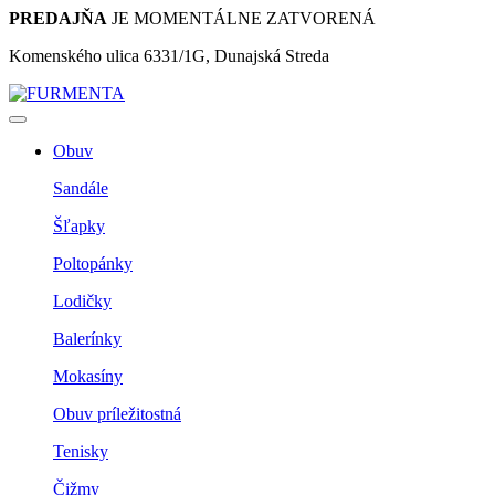
PREDAJŇA
JE MOMENTÁLNE ZATVORENÁ
Komenského ulica 6331/1G, Dunajská Streda
Obuv
Sandále
Šľapky
Poltopánky
Lodičky
Balerínky
Mokasíny
Obuv príležitostná
Tenisky
Čižmy