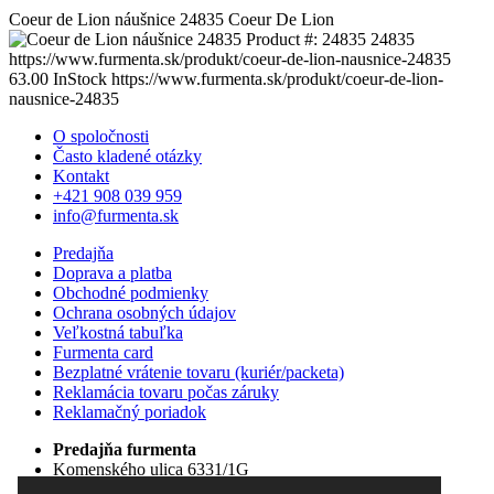
Coeur de Lion náušnice 24835
Coeur De Lion
Product #:
24835
24835
https://www.furmenta.sk/produkt/coeur-de-lion-nausnice-24835
63.00
InStock
https://www.furmenta.sk/produkt/coeur-de-lion-
nausnice-24835
O spoločnosti
Často kladené otázky
Kontakt
+421 908 039 959
info@furmenta.sk
Predajňa
Doprava a platba
Obchodné podmienky
Ochrana osobných údajov
Veľkostná tabuľka
Furmenta card
Bezplatné vrátenie tovaru (kuriér/packeta)
Reklamácia tovaru počas záruky
Reklamačný poriadok
Predajňa furmenta
Komenského ulica 6331/1G
Dunajská Streda