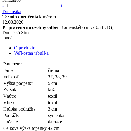
Množstvo
-
+
Do košíka
Termín doručenia
kuriérom
12.08.2026
Pripravená na osobný odber
Komenského ulica 6331/1G,
Dunajská Streda
ihneď
O produkte
Veľkostná tabuľka
Parametre
Farba
čierna
Veľkosť
37, 38, 39
Výška podpätku
5 cm
Zvršok
koža
Vnútro
textil
Vložka
textil
Hrúbka podrážky
3 cm
Podrážka
syntetika
Určenie
dámske
Celková výška topánky
42 cm