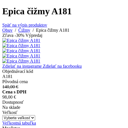
Epica čižmy A181
Späť na výpis produktov
Obuv
/
Čižmy
/ Epica čižmy A181
Zľava -30%
Výpredaj
Zdielať na instagrame
Zdielať na facebooku
Objednávací kód
A181
Pôvodná cena
140,00 €
Cena s DPH
98,00 €
Dostupnosť
Na sklade
Veľkosť
Veľkostná tabuľka