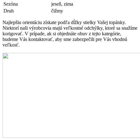
Sezóna
jeseň, zima
Druh
čižmy
Najlepšiu orientáciu získate podľa dĺžky stielky Vašej topánky.
Niektorí naši výrobcovia majú veľkostné odchýlky, ktoré sa snažíme
korigovať. V prípade, ak si objednáte obuv z tejto kategórie,
budeme Vás kontaktovať, aby sme zabezpečili pre Vás vhodnú
veľkosť.