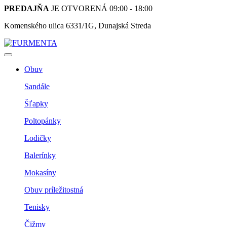
PREDAJŇA
JE OTVORENÁ 09:00 - 18:00
Komenského ulica 6331/1G, Dunajská Streda
Obuv
Sandále
Šľapky
Poltopánky
Lodičky
Balerínky
Mokasíny
Obuv príležitostná
Tenisky
Čižmy