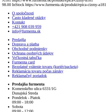
A181
https://www.furmenta.sk/produkt/epica-cizmy-a181
98.00
InStock
https://www.furmenta.sk/produkt/epica-cizmy-a181
O spoločnosti
Často kladené otázky
Kontakt
+421 908 039 959
info@furmenta.sk
Predajňa
Doprava a platba
Obchodné podmienky
Ochrana osobných údajov
Veľkostná tabuľka
Furmenta card
Bezplatné vrátenie tovaru (kuriér/packeta)
Reklamácia tovaru počas záruky
Reklamačný poriadok
Predajňa furmenta
Komenského ulica 6331/1G
Dunajská Streda
Pondelok - Piatok
09:00 - 18:00
Sobota
09:00 - 12:00