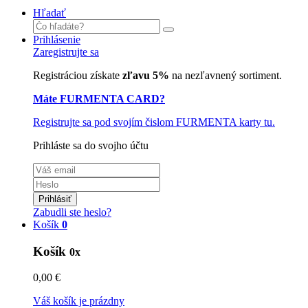
Hľadať
Prihlásenie
Zaregistrujte sa
Registráciou získate
zľavu 5%
na nezľavnený sortiment.
Máte FURMENTA CARD?
Registrujte sa pod svojím čislom FURMENTA karty tu.
Prihláste sa do svojho účtu
Prihlásiť
Zabudli ste heslo?
Košík
0
Košík
0x
0,00 €
Váš košík je prázdny