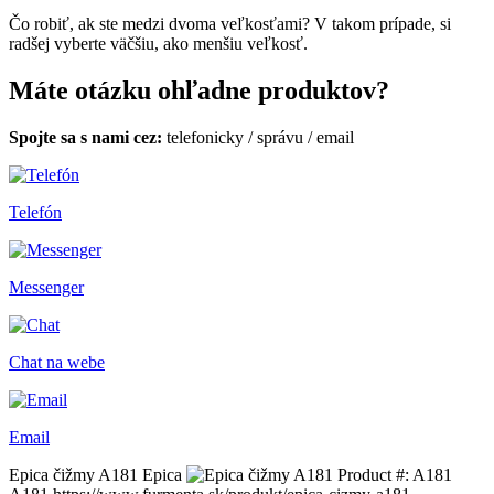
Čo robiť, ak ste medzi dvoma veľkosťami? V takom prípade, si
radšej vyberte väčšiu, ako menšiu veľkosť.
Máte otázku ohľadne produktov?
Spojte sa s nami cez:
telefonicky
/
správu
/
email
Telefón
Messenger
Chat na webe
Email
Epica čižmy A181
Epica
Product #:
A181