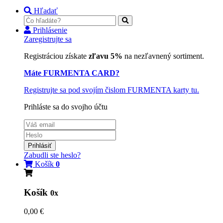
Hľadať
Prihlásenie
Zaregistrujte sa
Registráciou získate
zľavu 5%
na nezľavnený sortiment.
Máte FURMENTA CARD?
Registrujte sa pod svojím čislom FURMENTA karty tu.
Prihláste sa do svojho účtu
Prihlásiť
Zabudli ste heslo?
Košík
0
Košík
0x
0,00 €