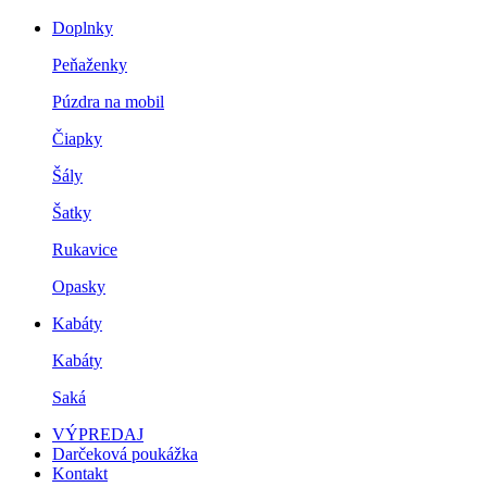
Doplnky
Peňaženky
Púzdra na mobil
Čiapky
Šály
Šatky
Rukavice
Opasky
Kabáty
Kabáty
Saká
VÝPREDAJ
Darčeková poukážka
Kontakt