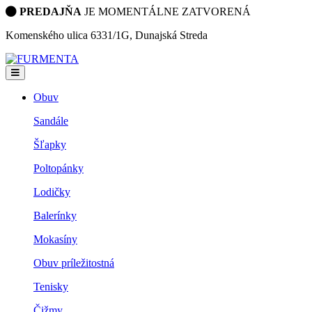
PREDAJŇA
JE MOMENTÁLNE ZATVORENÁ
Komenského ulica 6331/1G, Dunajská Streda
Obuv
Sandále
Šľapky
Poltopánky
Lodičky
Balerínky
Mokasíny
Obuv príležitostná
Tenisky
Čižmy