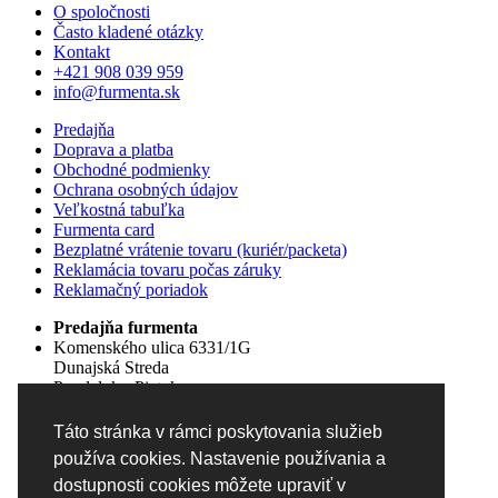
O spoločnosti
Často kladené otázky
Kontakt
+421 908 039 959
info@furmenta.sk
Predajňa
Doprava a platba
Obchodné podmienky
Ochrana osobných údajov
Veľkostná tabuľka
Furmenta card
Bezplatné vrátenie tovaru (kuriér/packeta)
Reklamácia tovaru počas záruky
Reklamačný poriadok
Predajňa furmenta
Komenského ulica 6331/1G
Dunajská Streda
Pondelok - Piatok
09:00 - 18:00
Sobota
Táto stránka v rámci poskytovania služieb
09:00 - 12:00
používa cookies. Nastavenie používania a
Nedeľa
dostupnosti cookies môžete upraviť v
zatvorené