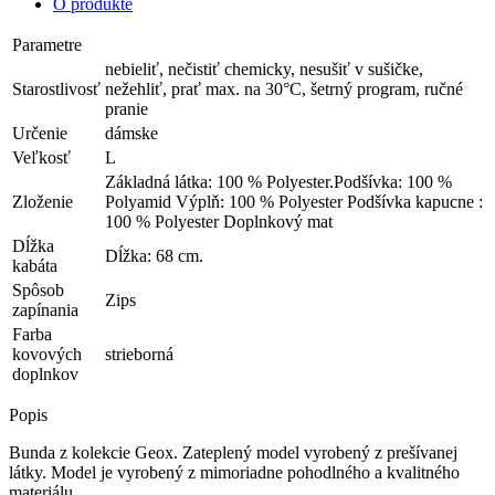
O produkte
Parametre
nebieliť, nečistiť chemicky, nesušiť v sušičke,
Starostlivosť
nežehliť, prať max. na 30°C, šetrný program, ručné
pranie
Určenie
dámske
Veľkosť
L
Základná látka: 100 % Polyester.Podšívka: 100 %
Zloženie
Polyamid Výplň: 100 % Polyester Podšívka kapucne :
100 % Polyester Doplnkový mat
Dĺžka
Dĺžka: 68 cm.
kabáta
Spôsob
Zips
zapínania
Farba
kovových
strieborná
doplnkov
Popis
Bunda z kolekcie Geox. Zateplený model vyrobený z prešívanej
látky. Model je vyrobený z mimoriadne pohodlného a kvalitného
materiálu.