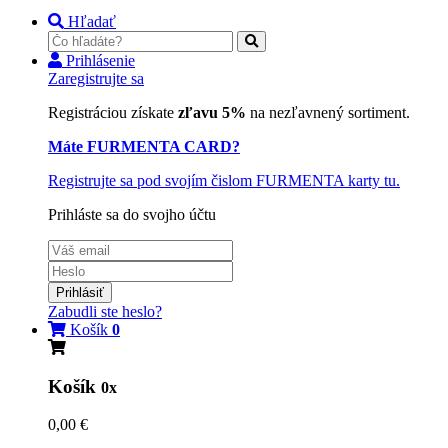
Hľadať
Prihlásenie
Zaregistrujte sa
Registráciou získate
zľavu 5%
na nezľavnený sortiment.
Máte FURMENTA CARD?
Registrujte sa pod svojím čislom FURMENTA karty tu.
Prihláste sa do svojho účtu
Prihlásiť
Zabudli ste heslo?
Košík
0
Košík
0x
0,00 €