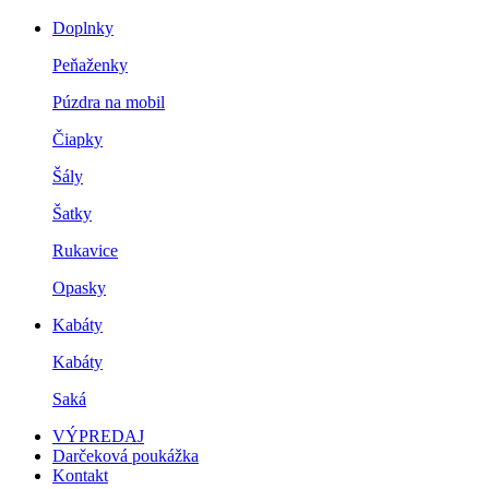
Doplnky
Peňaženky
Púzdra na mobil
Čiapky
Šály
Šatky
Rukavice
Opasky
Kabáty
Kabáty
Saká
VÝPREDAJ
Darčeková poukážka
Kontakt