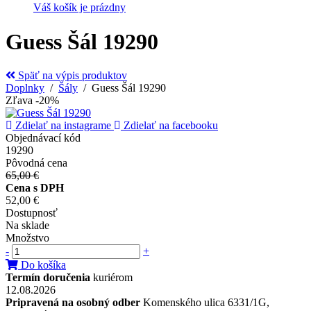
Váš košík je prázdny
Guess Šál 19290
Späť na výpis produktov
Doplnky
/
Šály
/ Guess Šál 19290
Zľava -20%
Zdielať na instagrame
Zdielať na facebooku
Objednávací kód
19290
Pôvodná cena
65,00 €
Cena s DPH
52,00 €
Dostupnosť
Na sklade
Množstvo
-
+
Do košíka
Termín doručenia
kuriérom
12.08.2026
Pripravená na osobný odber
Komenského ulica 6331/1G,