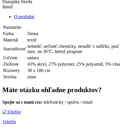
Dunajská Streda
ihneď
O produkte
Parametre
Farba
čierna
Materiál
textil
nebieliť, nečistiť chemicky, nesušiť v sušičke, prať
Starostlivosť
max. na 30°C, šetrný program
Určenie
unisex
Zloženie
43% akryl, 27% polyester, 25% polyamid, 5% vlna
Rozmery
30 x 180 cm
Sezóna
zima
Máte otázku ohľadne produktov?
Spojte sa s nami cez:
telefonicky
/
správu
/
email
Telefón