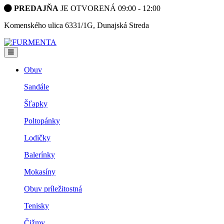
PREDAJŇA
JE OTVORENÁ 09:00 - 12:00
Komenského ulica 6331/1G, Dunajská Streda
Obuv
Sandále
Šľapky
Poltopánky
Lodičky
Balerínky
Mokasíny
Obuv príležitostná
Tenisky
Čižmy