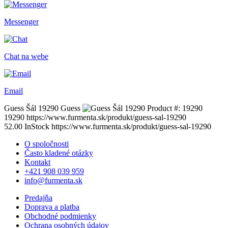
Messenger
Chat na webe
Email
Guess Šál 19290
Guess
Product #:
19290
19290
https://www.furmenta.sk/produkt/guess-sal-19290
52.00
InStock
https://www.furmenta.sk/produkt/guess-sal-19290
O spoločnosti
Často kladené otázky
Kontakt
+421 908 039 959
info@furmenta.sk
Predajňa
Doprava a platba
Obchodné podmienky
Ochrana osobných údajov