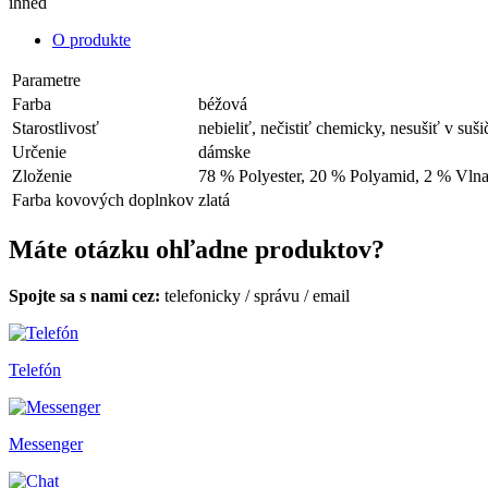
ihneď
O produkte
Parametre
Farba
béžová
Starostlivosť
nebieliť, nečistiť chemicky, nesušiť v suši
Určenie
dámske
Zloženie
78 % Polyester, 20 % Polyamid, 2 % Vln
Farba kovových doplnkov
zlatá
Máte otázku ohľadne produktov?
Spojte sa s nami cez:
telefonicky
/
správu
/
email
Telefón
Messenger