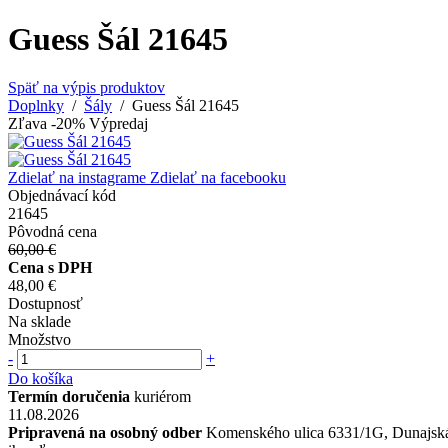
Guess Šál 21645
Späť na výpis produktov
Doplnky
/
Šály
/ Guess Šál 21645
Zľava -20%
Výpredaj
Zdielať na instagrame
Zdielať na facebooku
Objednávací kód
21645
Pôvodná cena
60,00 €
Cena s DPH
48,00 €
Dostupnosť
Na sklade
Množstvo
-
+
Do košíka
Termín doručenia
kuriérom
11.08.2026
Pripravená na osobný odber
Komenského ulica 6331/1G, Dunajská