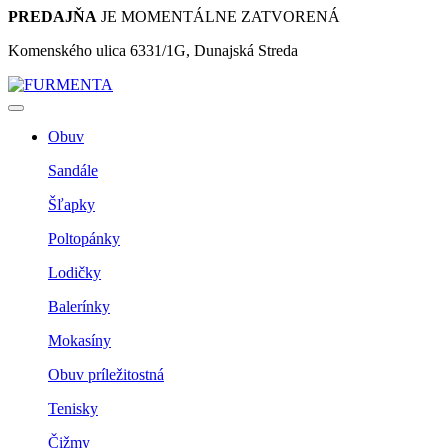
PREDAJŇA
JE MOMENTÁLNE ZATVORENÁ
Komenského ulica 6331/1G, Dunajská Streda
Obuv
Sandále
Šľapky
Poltopánky
Lodičky
Balerínky
Mokasíny
Obuv príležitostná
Tenisky
Čižmy