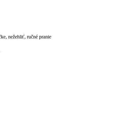
čke, nežehliť, ručné pranie
a