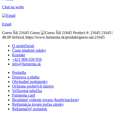
Chat na webe
Email
Guess Šál 21645
Guess
Product #:
21645
21645
48.00
InStock
https://www.furmenta.sk/produkt/guess-sal-21645
O spoločnosti
Často kladené otázky
Kontakt
+421 908 039 959
info@furmenta.sk
Predajňa
Doprava a platba
Obchodné podmienky
Ochrana osobných údajov
Veľkostná tabuľka
Furmenta card
Bezplatné vrátenie tovaru (kuriér/packeta)
Reklamácia tovaru počas záruky
Reklamačný poriadok