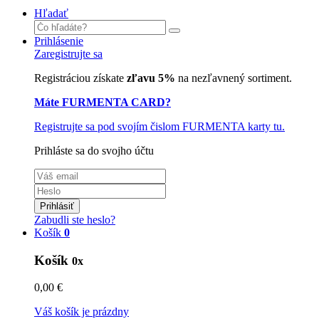
Hľadať
Prihlásenie
Zaregistrujte sa
Registráciou získate
zľavu 5%
na nezľavnený sortiment.
Máte FURMENTA CARD?
Registrujte sa pod svojím čislom FURMENTA karty tu.
Prihláste sa do svojho účtu
Prihlásiť
Zabudli ste heslo?
Košík
0
Košík
0x
0,00 €
Váš košík je prázdny