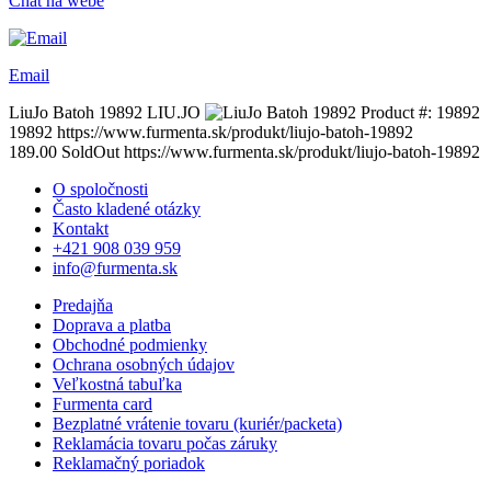
Chat na webe
Email
LiuJo Batoh 19892
LIU.JO
Product #:
19892
19892
https://www.furmenta.sk/produkt/liujo-batoh-19892
189.00
SoldOut
https://www.furmenta.sk/produkt/liujo-batoh-19892
O spoločnosti
Často kladené otázky
Kontakt
+421 908 039 959
info@furmenta.sk
Predajňa
Doprava a platba
Obchodné podmienky
Ochrana osobných údajov
Veľkostná tabuľka
Furmenta card
Bezplatné vrátenie tovaru (kuriér/packeta)
Reklamácia tovaru počas záruky
Reklamačný poriadok