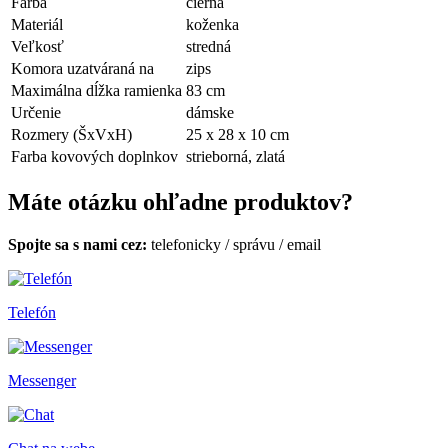
Farba
čierna
Materiál
koženka
Veľkosť
stredná
Komora uzatváraná na
zips
Maximálna dĺžka ramienka
83 cm
Určenie
dámske
Rozmery (ŠxVxH)
25 x 28 x 10 cm
Farba kovových doplnkov
strieborná, zlatá
Máte otázku ohľadne produktov?
Spojte sa s nami cez:
telefonicky
/
správu
/
email
Telefón
Messenger