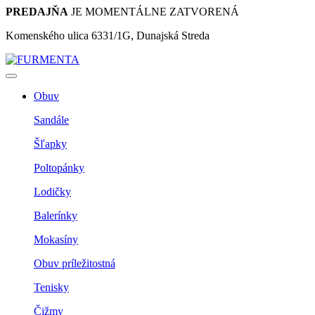
PREDAJŇA
JE MOMENTÁLNE ZATVORENÁ
Komenského ulica 6331/1G, Dunajská Streda
Obuv
Sandále
Šľapky
Poltopánky
Lodičky
Balerínky
Mokasíny
Obuv príležitostná
Tenisky
Čižmy