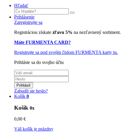
Hľadať
Prihlásenie
Zaregistrujte sa
Registráciou získate
zľavu 5%
na nezľavnený sortiment.
Máte FURMENTA CARD?
Registrujte sa pod svojím čislom FURMENTA karty tu.
Prihláste sa do svojho účtu
Prihlásiť
Zabudli ste heslo?
Košík
0
Košík
0x
0,00 €
Váš košík je prázdny