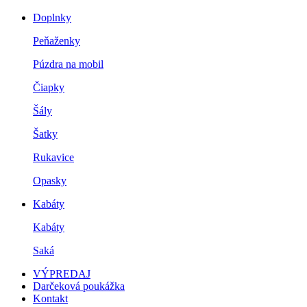
Doplnky
Peňaženky
Púzdra na mobil
Čiapky
Šály
Šatky
Rukavice
Opasky
Kabáty
Kabáty
Saká
VÝPREDAJ
Darčeková poukážka
Kontakt