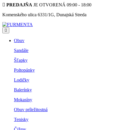
PREDAJŇA
JE OTVORENÁ 09:00 - 18:00
Komenského ulica 6331/1G, Dunajská Streda
Obuv
Sandále
Šľapky
Poltopánky
Lodičky
Balerínky
Mokasíny
Obuv príležitostná
Tenisky
Čižmy