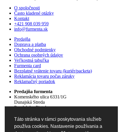
O spoločnosti
Často kladené otázky
Kontakt
+421 908 039 959
info@furmenta.sk
Predajňa
Doprava a platba
Obchodné podmienky
Ochrana osobných údajov
Veľkostná tabuľka
Furmenta card
Bezplatné vrátenie tovaru (kuriér/packeta)
Reklamácia tovaru počas záruky
Reklamačný poriadok
Predajňa furmenta
Komenského ulica 6331/1G
Dunajská Streda
Pondelok - Piatok
09:00 - 18:00
Sobota
Táto stránka v rámci poskytovania služieb
09:00 - 12:00
používa cookies. Nastavenie používania a
Nedeľa