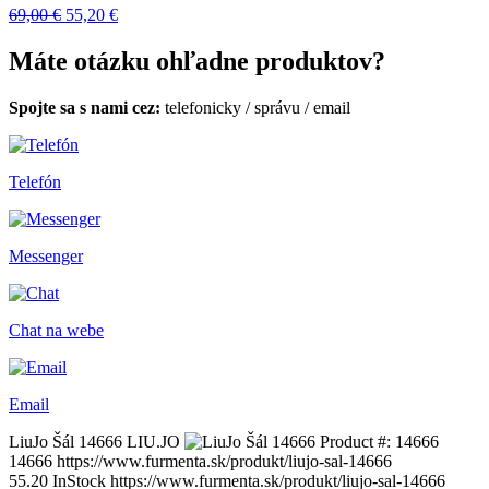
69,00 €
55,20 €
Máte otázku ohľadne produktov?
Spojte sa s nami cez:
telefonicky
/
správu
/
email
Telefón
Messenger
Chat na webe
Email
LiuJo Šál 14666
LIU.JO
Product #:
14666
14666
https://www.furmenta.sk/produkt/liujo-sal-14666
55.20
InStock
https://www.furmenta.sk/produkt/liujo-sal-14666