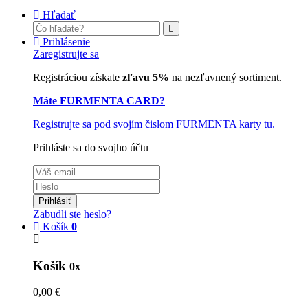
Hľadať
Prihlásenie
Zaregistrujte sa
Registráciou získate
zľavu 5%
na nezľavnený sortiment.
Máte FURMENTA CARD?
Registrujte sa pod svojím čislom FURMENTA karty tu.
Prihláste sa do svojho účtu
Prihlásiť
Zabudli ste heslo?
Košík
0
Košík
0x
0,00 €