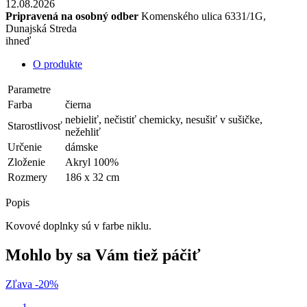
12.08.2026
Pripravená na osobný odber
Komenského ulica 6331/1G,
Dunajská Streda
ihneď
O produkte
Parametre
Farba
čierna
nebieliť, nečistiť chemicky, nesušiť v sušičke,
Starostlivosť
nežehliť
Určenie
dámske
Zloženie
Akryl 100%
Rozmery
186 x 32 cm
Popis
Kovové doplnky sú v farbe niklu.
Mohlo by sa Vám tiež páčiť
Zľava -20%