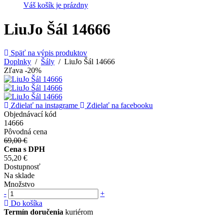
Váš košík je prázdny
LiuJo Šál 14666
Späť na výpis produktov
Doplnky
/
Šály
/ LiuJo Šál 14666
Zľava -20%
Zdielať na instagrame
Zdielať na facebooku
Objednávací kód
14666
Pôvodná cena
69,00 €
Cena s DPH
55,20 €
Dostupnosť
Na sklade
Množstvo
-
+
Do košíka
Termín doručenia
kuriérom