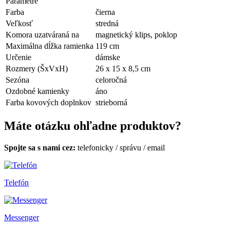
Parametre
Farba
čierna
Veľkosť
stredná
Komora uzatváraná na
magnetický klips, poklop
Maximálna dĺžka ramienka
119 cm
Určenie
dámske
Rozmery (ŠxVxH)
26 x 15 x 8,5 cm
Sezóna
celoročná
Ozdobné kamienky
áno
Farba kovových doplnkov
strieborná
Máte otázku ohľadne produktov?
Spojte sa s nami cez:
telefonicky
/
správu
/
email
Telefón
Messenger