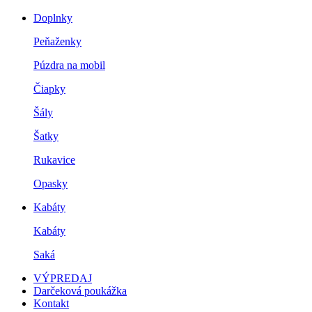
Doplnky
Peňaženky
Púzdra na mobil
Čiapky
Šály
Šatky
Rukavice
Opasky
Kabáty
Kabáty
Saká
VÝPREDAJ
Darčeková poukážka
Kontakt