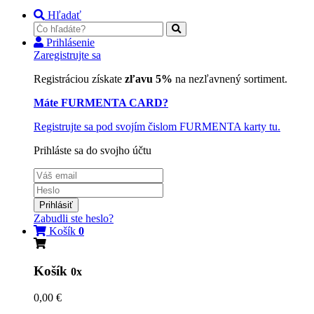
Hľadať
Prihlásenie
Zaregistrujte sa
Registráciou získate
zľavu 5%
na nezľavnený sortiment.
Máte FURMENTA CARD?
Registrujte sa pod svojím čislom FURMENTA karty tu.
Prihláste sa do svojho účtu
Prihlásiť
Zabudli ste heslo?
Košík
0
Košík
0x
0,00 €