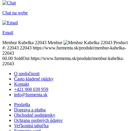
Chat na webe
Email
Menbur Kabelka 22043
Menbur
Product
#:
22043
22043
https://www.furmenta.sk/produkt/menbur-kabelka-
22043
60.00
SoldOut
https://www.furmenta.sk/produkt/menbur-kabelka-
22043
O spoločnosti
Často kladené otázky
Kontakt
+421 908 039 959
info@furmenta.sk
Predajňa
Doprava a platba
Obchodné podmienky
Ochrana osobných údajov
Veľkostná tabuľka
Furmenta card