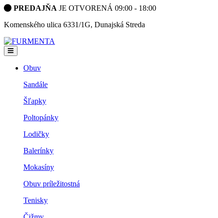
PREDAJŇA
JE OTVORENÁ 09:00 - 18:00
Komenského ulica 6331/1G, Dunajská Streda
Obuv
Sandále
Šľapky
Poltopánky
Lodičky
Balerínky
Mokasíny
Obuv príležitostná
Tenisky
Čižmy