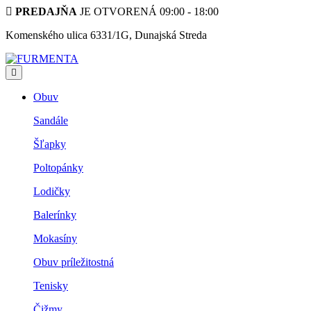
PREDAJŇA
JE OTVORENÁ 09:00 - 18:00
Komenského ulica 6331/1G, Dunajská Streda
Obuv
Sandále
Šľapky
Poltopánky
Lodičky
Balerínky
Mokasíny
Obuv príležitostná
Tenisky
Čižmy