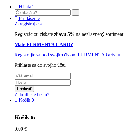
Hľadať
Prihlásenie
Zaregistrujte sa
Registráciou získate
zľavu 5%
na nezľavnený sortiment.
Máte FURMENTA CARD?
Registrujte sa pod svojím čislom FURMENTA karty tu.
Prihláste sa do svojho účtu
Prihlásiť
Zabudli ste heslo?
Košík
0
Košík
0x
0,00 €