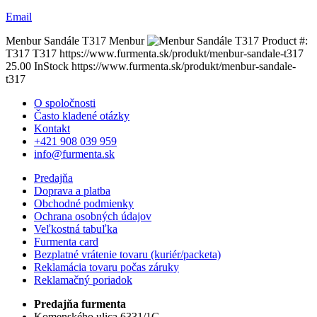
Email
Menbur Sandále T317
Menbur
Product #:
T317
T317
https://www.furmenta.sk/produkt/menbur-sandale-t317
25.00
InStock
https://www.furmenta.sk/produkt/menbur-sandale-
t317
O spoločnosti
Často kladené otázky
Kontakt
+421 908 039 959
info@furmenta.sk
Predajňa
Doprava a platba
Obchodné podmienky
Ochrana osobných údajov
Veľkostná tabuľka
Furmenta card
Bezplatné vrátenie tovaru (kuriér/packeta)
Reklamácia tovaru počas záruky
Reklamačný poriadok
Predajňa furmenta
Komenského ulica 6331/1G