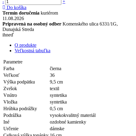
-
+
Do košíka
Termín doručenia
kuriérom
11.08.2026
Pripravená na osobný odber
Komenského ulica 6331/1G,
Dunajská Streda
ihneď
O produkte
Veľkostná tabuľka
Parametre
Farba
čierna
Veľkosť
36
Výška podpätku
9,5 cm
Zvršok
textil
Vnútro
syntetika
Vložka
syntetika
Hrúbka podrážky
0,5 cm
Podrážka
vysokokvalitný materiál
Iné
ozdobné kamienky
Určenie
dámske
Celková výška topánky
16 cm