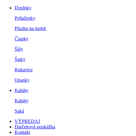
Doplnky
Peňaženky
Púzdra na mobil
Čiapky
Šály
Šatky
Rukavice
Opasky
Kabáty
Kabáty
Saká
VÝPREDAJ
Darčeková poukážka
Kontakt