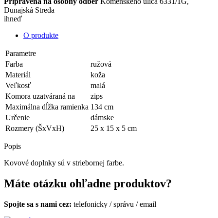
Pripravená na osobný odber
Komenského ulica 6331/1G,
Dunajská Streda
ihneď
O produkte
Parametre
Farba
ružová
Materiál
koža
Veľkosť
malá
Komora uzatváraná na
zips
Maximálna dĺžka ramienka
134 cm
Určenie
dámske
Rozmery (ŠxVxH)
25 x 15 x 5 cm
Popis
Kovové doplnky sú v striebornej farbe.
Máte otázku ohľadne produktov?
Spojte sa s nami cez:
telefonicky
/
správu
/
email