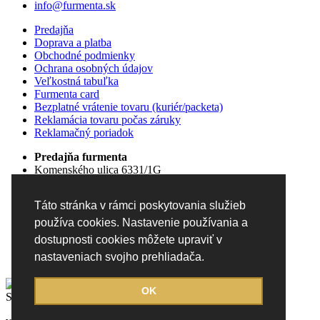
info@furmenta.sk
Predajňa
Doprava a platba
Obchodné podmienky
Ochrana osobných údajov
Veľkostná tabuľka
Furmenta card
Bezplatné vrátenie tovaru (kuriér/packeta)
Reklamácia tovaru počas záruky
Reklamačný poriadok
Predajňa furmenta
Komenského ulica 6331/1G
Dunajská Streda
Pondelok - Piatok
Táto stránka v rámci poskytovania služieb
09:00 - 18:00
Sobota
používa cookies. Nastavenie používania a
09:00 - 12:00
dostupnosti cookies môžete upraviť v
Nedeľa
nastaveniach svojho prehliadača.
zatvorené
OK
Sledujte nás: