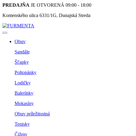
PREDAJŇA
JE OTVORENÁ 09:00 - 18:00
Komenského ulica 6331/1G, Dunajská Streda
Obuv
Sandále
Šľapky
Poltopánky
Lodičky
Balerínky
Mokasíny
Obuv príležitostná
Tenisky
Čižmy