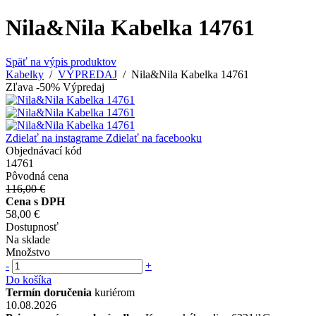
Nila&Nila Kabelka 14761
Späť na výpis produktov
Kabelky
/
VÝPREDAJ
/ Nila&Nila Kabelka 14761
Zľava -50%
Výpredaj
Zdielať na instagrame
Zdielať na facebooku
Objednávací kód
14761
Pôvodná cena
116,00 €
Cena s DPH
58,00 €
Dostupnosť
Na sklade
Množstvo
-
+
Do košíka
Termín doručenia
kuriérom
10.08.2026