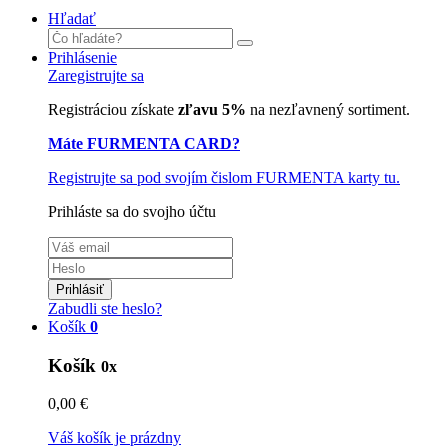
Hľadať
Prihlásenie
Zaregistrujte sa
Registráciou získate
zľavu 5%
na nezľavnený sortiment.
Máte FURMENTA CARD?
Registrujte sa pod svojím čislom FURMENTA karty tu.
Prihláste sa do svojho účtu
Prihlásiť
Zabudli ste heslo?
Košík
0
Košík
0x
0,00 €
Váš košík je prázdny