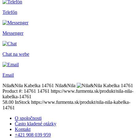
Telefón
Messenger
Chat na webe
Email
Nila&Nila Kabelka 14761
Nila&Nila
Product #:
14761
14761
https://www.furmenta.sk/produkt/nila-nila-
kabelka-14761
58.00
InStock
https://www.furmenta.sk/produkt/nila-nila-kabelka-
14761
O spoločnosti
Často kladené otázky
Kontakt
+421 908 039 959