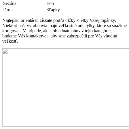
Sezóna
leto
Druh
šľapky
Najlepšiu orientáciu získate podľa dĺžky stielky Vašej topánky.
Niektorí naši výrobcovia majú veľkostné odchýlky, ktoré sa snažíme
korigovať. V prípade, ak si objednáte obuv z tejto kategórie,
budeme Vás kontaktovať, aby sme zabezpečili pre Vás vhodnú
veľkosť.