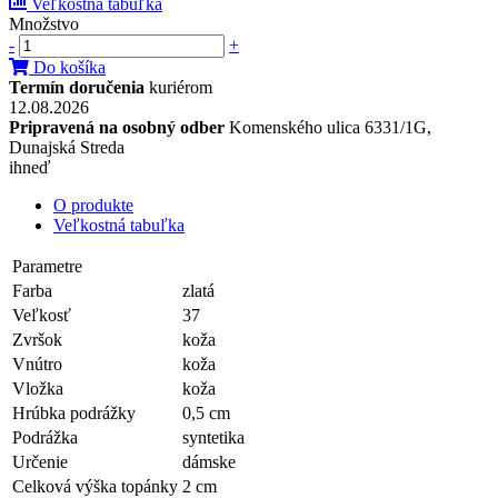
Veľkostná tabuľka
Množstvo
-
+
Do košíka
Termín doručenia
kuriérom
12.08.2026
Pripravená na osobný odber
Komenského ulica 6331/1G,
Dunajská Streda
ihneď
O produkte
Veľkostná tabuľka
Parametre
Farba
zlatá
Veľkosť
37
Zvršok
koža
Vnútro
koža
Vložka
koža
Hrúbka podrážky
0,5 cm
Podrážka
syntetika
Určenie
dámske
Celková výška topánky
2 cm