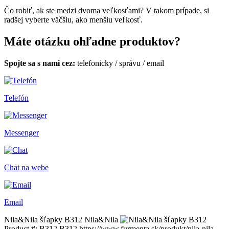
Čo robiť, ak ste medzi dvoma veľkosťami? V takom prípade, si
radšej vyberte väčšiu, ako menšiu veľkosť.
Máte otázku ohľadne produktov?
Spojte sa s nami cez:
telefonicky
/
správu
/
email
Telefón
Messenger
Chat na webe
Email
Nila&Nila šľapky B312
Nila&Nila
Product #:
B312
B312
https://www.furmenta.sk/produkt/nila-nila-