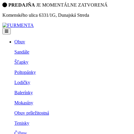
PREDAJŇA
JE MOMENTÁLNE ZATVORENÁ
Komenského ulica 6331/1G, Dunajská Streda
Obuv
Sandále
Šľapky
Poltopánky
Lodičky
Balerínky
Mokasíny
Obuv príležitostná
Tenisky
Čižmy