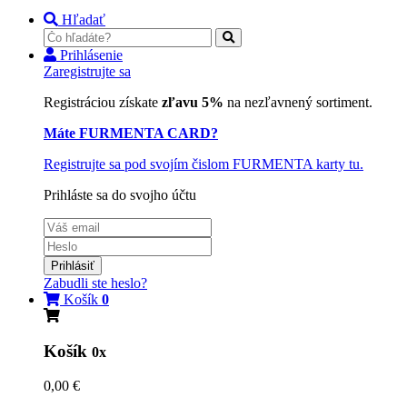
Hľadať
Prihlásenie
Zaregistrujte sa
Registráciou získate
zľavu 5%
na nezľavnený sortiment.
Máte FURMENTA CARD?
Registrujte sa pod svojím čislom FURMENTA karty tu.
Prihláste sa do svojho účtu
Prihlásiť
Zabudli ste heslo?
Košík
0
Košík
0x
0,00 €