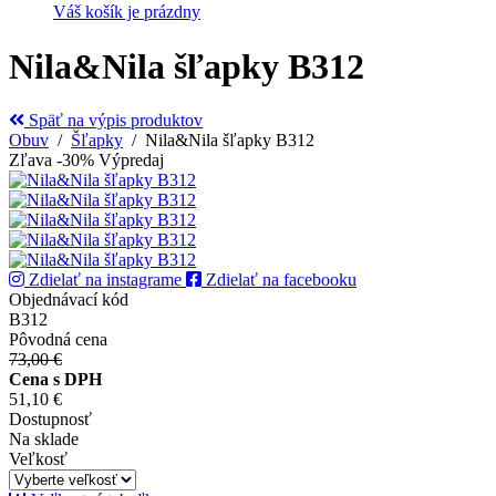
Váš košík je prázdny
Nila&Nila šľapky B312
Späť na výpis produktov
Obuv
/
Šľapky
/ Nila&Nila šľapky B312
Zľava -30%
Výpredaj
Zdielať na instagrame
Zdielať na facebooku
Objednávací kód
B312
Pôvodná cena
73,00 €
Cena s DPH
51,10 €
Dostupnosť
Na sklade
Veľkosť