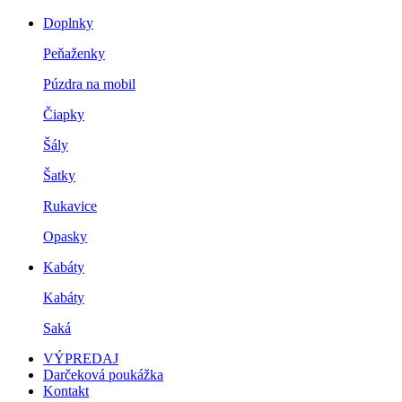
Doplnky
Peňaženky
Púzdra na mobil
Čiapky
Šály
Šatky
Rukavice
Opasky
Kabáty
Kabáty
Saká
VÝPREDAJ
Darčeková poukážka
Kontakt