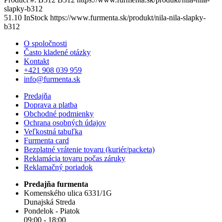
slapky-b312
51.10
InStock
https://www.furmenta.sk/produkt/nila-nila-slapky-
b312
O spoločnosti
Často kladené otázky
Kontakt
+421 908 039 959
info@furmenta.sk
Predajňa
Doprava a platba
Obchodné podmienky
Ochrana osobných údajov
Veľkostná tabuľka
Furmenta card
Bezplatné vrátenie tovaru (kuriér/packeta)
Reklamácia tovaru počas záruky
Reklamačný poriadok
Predajňa furmenta
Komenského ulica 6331/1G
Dunajská Streda
Pondelok - Piatok
09:00 - 18:00