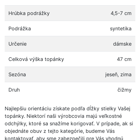
Hrúbka podrážky
4,5-7 cm
Podrážka
syntetika
Určenie
dámske
Celková výška topánky
47 cm
Sezóna
jeseň, zima
Druh
čižmy
Najlepšiu orientáciu získate podľa dĺžky stielky Vašej
topánky. Niektorí naši výrobcovia majú veľkostné
odchýlky, ktoré sa snažíme korigovať. V prípade, ak si
objednáte obuv z tejto kategórie, budeme Vás
kontaktovať, aby sme zabezpečili pre Vás vhodnú