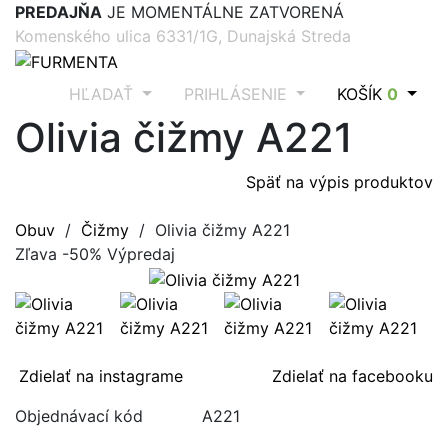
PREDAJŇA
JE MOMENTÁLNE ZATVORENÁ
Komenského ulica 6331/1G, Dunajská Streda
HĽADAŤ
PRIHLÁSENIE
KOŠÍK
0
Olivia čižmy A221
Späť na výpis produktov
Obuv
/
Čižmy
/ Olivia čižmy A221
Zľava -50%
Výpredaj
Zdielať na instagrame
Zdielať na facebooku
Objednávací kód
A221